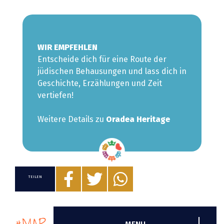
WIR EMPFEHLEN
Entscheide dich für eine Route der
jüdischen
Behausungen
und lass dich in
Geschichte, Erzählungen und Zeit
vertiefen!
Weitere Details zu
Oradea Heritage
TEILEN