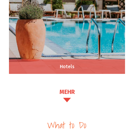
Hotels
MEHR
What to Do