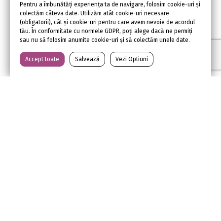
Pentru a îmbunătăți experiența ta de navigare, folosim cookie-uri și
colectăm câteva date. Utilizăm atât cookie-uri necesare
Turnul Primăriei
(obligatorii), cât și cookie-uri pentru care avem nevoie de acordul
tău. În conformitate cu normele GDPR, poți alege dacă ne permiți
sau nu să folosim anumite cookie-uri și să colectăm unele date.
Accept toate
Salvează
Vezi Optiuni
VISIT ORADEA
WHAT TO SEE
WHAT TO DO
EVENTS
TRAVEL WISE
FAMILIE & COPII
BLOG
PROIECTE