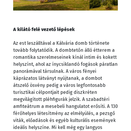
A kilátó felé vezető lépések
Az est leszálltával a Kálvária domb története
tovább folytatódik. A dombtetőn álló étterem a
romantika szerelmeseinek kínál intim és kokett
helyszínt, ahol az ínycsiklandó fogások páratlan
panorámával társulnak. A város fényei
káprázatos látványt nyújtanak, a dombot
átszelő ösvény pedig a város legfontosabb
turisztikai célpontjait pedig diszkréten
megvilágított pléhfigurák jelzik. A szabadtéri
amfiteátrum a mesebeli hangulatot erősíti. A 130
férőhelyes létesítmény az elmélyülés, a pezsgő
viták, előadások és egyéb kulturális események
ideális helyszíne. Mi kell még egy langyos