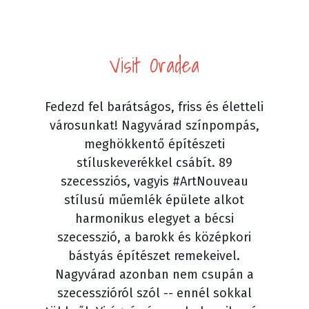
Visit Oradea
Fedezd fel barátságos, friss és életteli
városunkat! Nagyvárad színpompás,
meghökkentő építészeti
stíluskeverékkel csábít. 89
szecessziós, vagyis #ArtNouveau
stílusú műemlék épülete alkot
harmonikus elegyet a bécsi
szecesszió, a barokk és középkori
bástyás építészet remekeivel.
Nagyvárad azonban nem csupán a
szecesszióról szól -- ennél sokkal