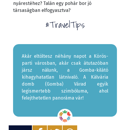
nyárestéhez? Talán egy pohár bor jó
társaságban elfogyasztva?
#TravelTips
Akár eltöltesz néhány napot a Körös-
parti városban, akár csak átutazóban
jársz nálunk, a Gomba-kilátó
kihagyhatatlan látnivaló. A Kálvária
domb (Gomba) Várad egyik
legismertebb szimbóluma, ahol
felejthetetlen panoráma vár!