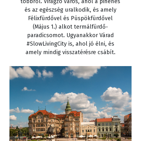
többről. Virágzó város, ahol a pihenés
és az egészség uralkodik, és amely
Félixfürdővel és Püspökfürdővel
(Május 1.) alkot termálfürdő-
paradicsomot. Ugyanakkor Várad
#SlowLivingCity is, ahol jó élni, és
amely mindig visszatérésre csábít.