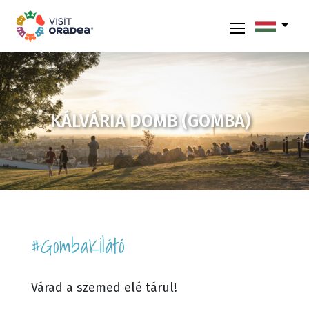
KÁLVÁRIA DOMB (GOMBA)
#GombaKilátó
Várad a szemed elé tárul!