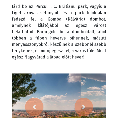
Járd be az Parcul I. C. Brătianu park, vagyis a
Liget árnyas sétányait, és a park túloldalán
fedezd fel a Gomba (Kálvária) dombot,
amelynek kilátójából az egész várost
beláthatod. Barangold be a domboldalt, ahol
többen a fűben heverve pihennek, másutt
menyasszonyokról készülnek a szebbnél szebb
fényképek, és menj egész fel, a város fölé. Most
egész Nagyvárad a lábad előtt hever!
Előző
Következő