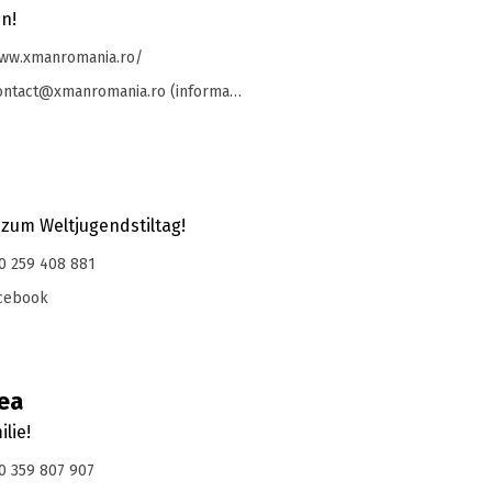
en!
w.xmanromania.ro/
ntact@xmanromania.ro (informații)
 zum Weltjugendstiltag!
0 259 408 881
cebook
dea
lie!
0 359 807 907