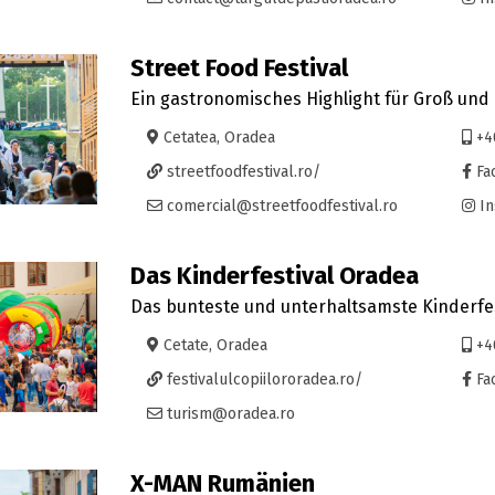
Street Food Festival
Ein gastronomisches Highlight für Groß und 
Cetatea, Oradea
+4
streetfoodfestival.ro/
Fa
comercial@streetfoodfestival.ro
In
Das Kinderfestival Oradea
Das bunteste und unterhaltsamste Kinderfes
Cetate, Oradea
+4
festivalulcopiilororadea.ro/
Fa
turism@oradea.ro
X-MAN Rumänien