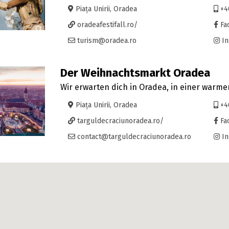
Piața Unirii, Oradea
+4
oradeafestifall.ro/
Fa
turism@oradea.ro
In
Der Weihnachtsmarkt Oradea
Wir erwarten dich in Oradea, in einer warm
Piața Unirii, Oradea
+4
targuldecraciunoradea.ro/
Fa
contact@targuldecraciunoradea.ro
In