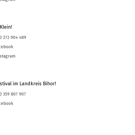
Klein!
0 372 904 489
cebook
stagram
tival im Landkreis Bihor!
0 359 807 907
cebook