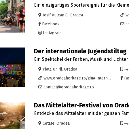
Ein einzigartiges Sportereignis für die Klein
Iosif Vulcan 8, Oradea
ww
Facebook
co
Instagram
Der internationale Jugendstiltag
Ein Spektakel der Farben, Musik und Lichter
Piața Unirii, Oradea
+4
www.oradeaheritage.ro/ziua-internationala-art-nouveau-orade/
Fa
contact@oradeaheritage.ro
Das Mittelalter-Festival von Ora
Entdecke das Mittelalter mit der ganzen Fami
Cetate, Oradea
+4