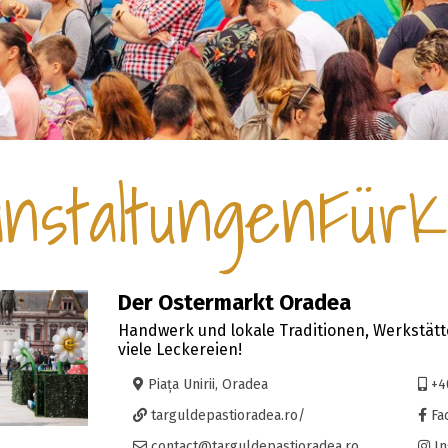
nstaltungenFürK
Der Ostermarkt Oradea
Handwerk und lokale Traditionen, Werkstätt
viele Leckereien!
Piața Unirii, Oradea
+4
targuldepastioradea.ro/
Fa
contact@targuldepastioradea.ro
In