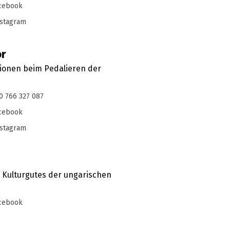
cebook
stagram
or
tionen beim Pedalieren der
0 766 327 087
cebook
stagram
s Kulturgutes der ungarischen
cebook