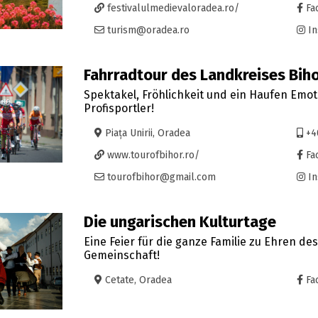
festivalulmedievaloradea.ro/
Fa
turism@oradea.ro
In
Fahrradtour des Landkreises Bih
Spektakel, Fröhlichkeit und ein Haufen Emo
Profisportler!
Piața Unirii, Oradea
+4
www.tourofbihor.ro/
Fa
tourofbihor@gmail.com
In
Die ungarischen Kulturtage
Eine Feier für die ganze Familie zu Ehren de
Gemeinschaft!
Cetate, Oradea
Fa