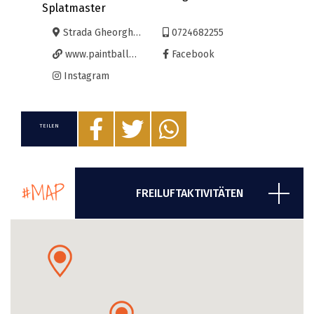
Splatmaster
Strada Gheorghe Doja
0724682255
www.paintballoradea.ro
Facebook
Instagram
TEILEN
#MAP
FREILUFTAKTIVITÄTEN