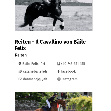
Reiten - Il Cavallino von Băile
Felix
Reiten
Baile Felix, Primaverii, jud Bihor
+40 743 651 155
calariebailefelix.ro/
Facebook
danmanej@yahoo.com
Instagram