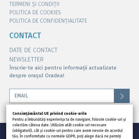
TERMENI ȘI CONDIȚII
POLITICA DE COOKIES
POLITICA DE CONFIDENȚIALITATE
CONTACT
DATE DE CONTACT
NEWSLETTER
Înscrie-te aici pentru informații actualizate
despre orașul Oradea!
Consimțământul UE privind cookie-urile
Pentru a îmbunătăți experiența ta de navigare, folosim cookie-uri și
colectăm câteva date. Utilizăm atât cookie-uri necesare
(obligatorii), cât și cookie-uri pentru care avem nevoie de acordul
© Visit Oradea @ 2020
tău. În conformitate cu normele GDPR, poți alege dacă ne permiți