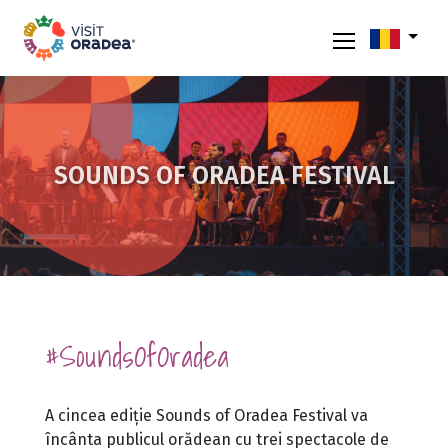
SOUNDS OF ORADEA FESTIVAL
#SoundsOfOradea
A cincea ediție Sounds of Oradea Festival va
încânta publicul orădean cu trei spectacole de