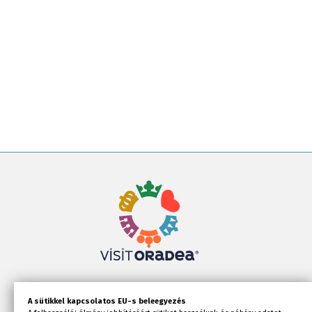
A sütikkel kapcsolatos EU-s beleegyezés