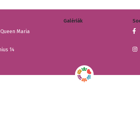
Galériák
So
 Queen Maria
nius 14