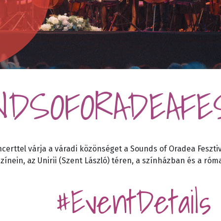
NDSOFORADEAFE
erttel várja a váradi közönséget a Sounds of Oradea Fesztiv
színein, az Unirii (Szent László) téren, a színházban és a róm
#EventDetails