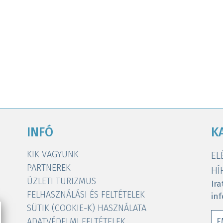
INFÓ
K
KIK VAGYUNK
EL
PARTNEREK
HÍ
ÜZLETI TURIZMUS
Ira
FELHASZNÁLÁSI ÉS FELTÉTELEK
in
SÜTIK (COOKIE-K) HASZNÁLATA
ADATVÉDELMI FELTÉTELEK