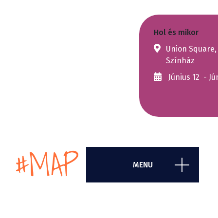
Hol és mikor
Union Square,
Színház
Június 12 - Jú
#MAP
MENU