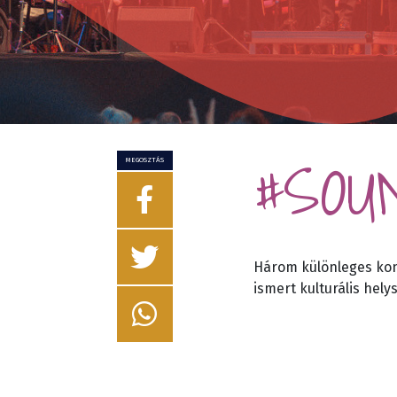
#SOU
MEGOSZTÁS
Három különleges konc
ismert kulturális hely