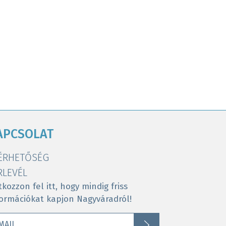
APCSOLAT
ÉRHETŐSÉG
RLEVÉL
tkozzon fel itt, hogy mindig friss
formációkat kapjon Nagyváradról!