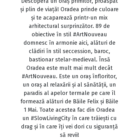
Descoperă un oraș primitor, proaspăt
și plin de viață! Oradea prinde culoare
și te acaparează printr-un mix
arhitectural surprinzător. 89 de
obiective în stil #ArtNouveau
domnesc în armonie aici, alături de
clădiri în stil seccession, baroc,
bastionar stelar-medieval. Însă
Oradea este mult mai mult decât
#ArtNouveau. Este un oraș înfloritor,
un oraș al relaxării și al sănătății, un
paradis al apelor termale pe care îl
formează alături de Băile Felix și Băile
1 Mai. Toate acestea fac din Oradea
un #SlowLivingCity în care trăiești cu
drag și în care îți vei dori cu siguranță
să revii!