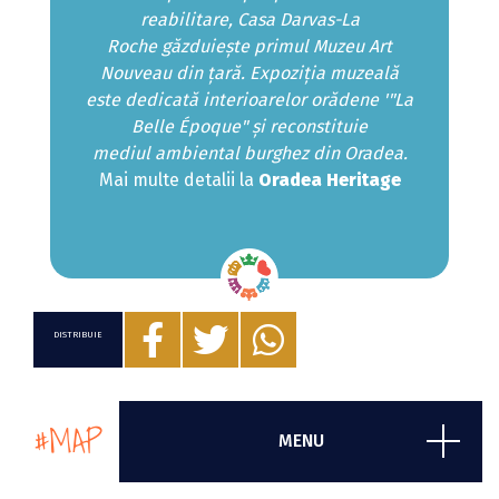
reabilitare,
Casa Darvas-La
Roche
găzduiește primul Muzeu Art
Nouveau din țară. Expoziția muzeală
este dedicată interioarelor orădene '"La
Belle Époque" și reconstituie
mediul ambiental burghez din Oradea.
Mai multe detalii la
Oradea Heritage
DISTRIBUIE
#MAP
MENU