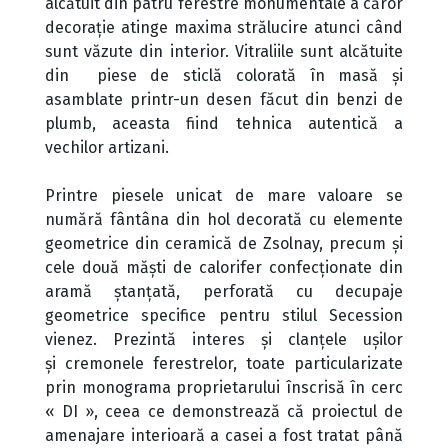
alcătuit din patru ferestre monumentale a căror
decoraţie atinge maxima strălucire atunci când
sunt văzute din interior. Vitraliile sunt alcătuite
din piese de sticlă colorată în masă şi
asamblate printr-un desen făcut din benzi de
plumb, aceasta fiind tehnica autentică a
vechilor artizani.
Printre piesele unicat de mare valoare se
numără fântâna din hol decorată cu elemente
geometrice din ceramică de Zsolnay, precum şi
cele două măşti de calorifer confecţionate din
aramă ştanţată, perforată cu decupaje
geometrice specifice pentru stilul Secession
vienez. Prezintă interes şi clanţele uşilor
şi cremonele ferestrelor, toate particularizate
prin monograma proprietarului înscrisă în cerc
« DI », ceea ce demonstrează că proiectul de
amenajare interioară a casei a fost tratat până