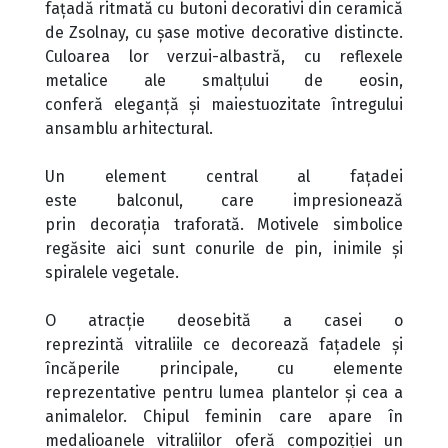
faţadă ritmată cu butoni decorativi din ceramică
de Zsolnay, cu şase motive decorative distincte.
Culoarea lor verzui-albastră, cu reflexele
metalice ale smalţului de eosin,
conferă eleganţă şi maiestuozitate întregului
ansamblu arhitectural.
Un element central al faţadei
este balconul, care impresionează
prin decoraţia traforată. Motivele simbolice
regăsite aici sunt conurile de pin, inimile şi
spiralele vegetale.
O atracţie deosebită a casei o
reprezintă vitraliile ce decorează faţadele şi
încăperile principale, cu elemente
reprezentative pentru lumea plantelor şi cea a
animalelor. Chipul feminin care apare în
medalioanele vitraliilor oferă compoziției un