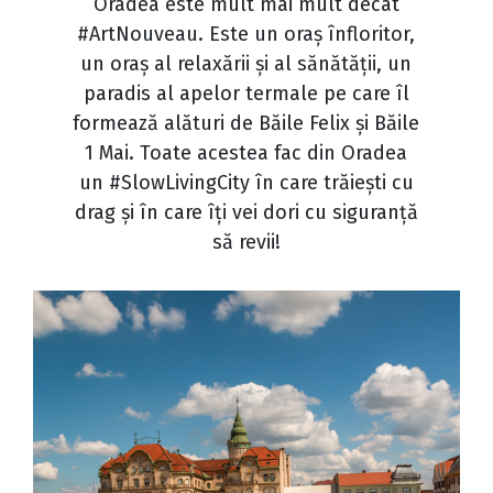
Oradea este mult mai mult decât
#ArtNouveau. Este un oraș înfloritor,
un oraș al relaxării și al sănătății, un
paradis al apelor termale pe care îl
formează alături de Băile Felix și Băile
1 Mai. Toate acestea fac din Oradea
un #SlowLivingCity în care trăiești cu
drag și în care îți vei dori cu siguranță
să revii!