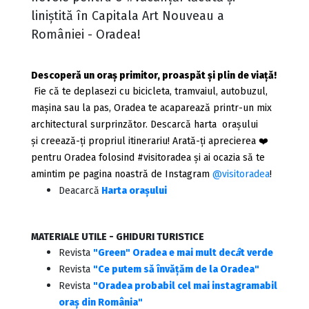
liniștită în Capitala Art Nouveau a
României - Oradea!
Descoperă un oraș primitor, proaspăt și plin de viață!
Fie că te deplasezi cu bicicleta, tramvaiul, autobuzul,
mașina sau la pas, Oradea te acaparează printr-un mix
architectural surprinzător. Descarcă harta orașului
și creează-ți propriul itinerariu! Arată-ți aprecierea ❤️
pentru Oradea folosind #visitoradea și ai ocazia să te
amintim pe pagina noastră de Instagram
@visitoradea
!
Deacarcă
Harta
orașului
MATERIALE UTILE - GHIDURI TURISTICE
Revista
"Green" Oradea e mai mult dec
â
t verde
Revista
"Ce putem să învățăm de la Oradea"
Revista
"Oradea probabil cel mai instagramabil
oraș din România"