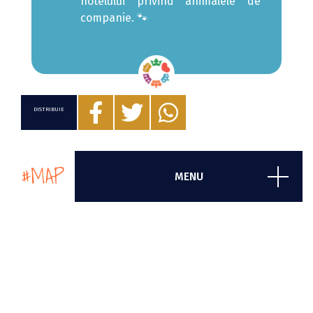
hotelului privind animalele de
companie. 🐾
DISTRIBUIE
#MAP
MENU