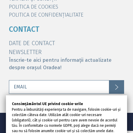
POLITICA DE COOKIES
POLITICA DE CONFIDENȚIALITATE
CONTACT
DATE DE CONTACT
NEWSLETTER
Înscrie-te aici pentru informații actualizate
despre orașul Oradea!
Consimțământul UE privind cookie-urile
Pentru a îmbunătăți experiența ta de navigare, folosim cookie-uri și
colectăm câteva date. Utilizăm atât cookie-uri necesare
(obligatorii), cât și cookie-uri pentru care avem nevoie de acordul
© Visit Oradea @ 2020
tău. În conformitate cu normele GDPR, poți alege dacă ne permiți
sau nu să folosim anumite cookie-uri și să colectăm unele date.