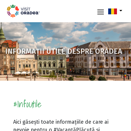
INFORMAȚII UTILE DESPRE ORADEA
#InfoUtile
Aici găsești toate informațiile de care ai
nevoie pentru o #VacanțăPlăcută și