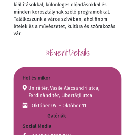
kiállításokkal, különleges előadásokkal és
minden korosztálynak szóló programokkal.
Találkozzunk a város szívében, ahol finom
ételek és a művészetet, kultúra és szórakozás
vár.
#EventDetails
Hol és mikor
Unirii tér, Vasile Alecsandri utca,
Ferdinánd tér, Libertății utca
Október 09 - Október 11
Galériák
Social Media