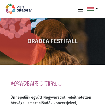
ORADEA FESTIFALL
#ORADEAFESTIFALL
Ünnepeljük együtt Nagyváradot! Felejthetetlen
hétvége, ismert előadók koncertjeivel,