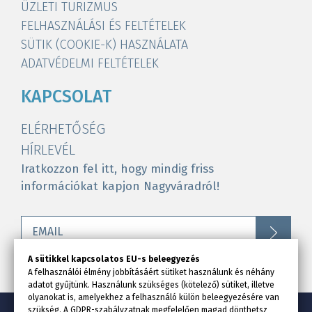
ÜZLETI TURIZMUS
FELHASZNÁLÁSI ÉS FELTÉTELEK
SÜTIK (COOKIE-K) HASZNÁLATA
ADATVÉDELMI FELTÉTELEK
KAPCSOLAT
ELÉRHETŐSÉG
HÍRLEVÉL
Iratkozzon fel itt, hogy mindig friss
információkat kapjon Nagyváradról!
A sütikkel kapcsolatos EU-s beleegyezés
A felhasználói élmény jobbításáért sütiket használunk és néhány
adatot gyűjtünk. Használunk szükséges (kötelező) sütiket, illetve
olyanokat is, amelyekhez a felhasználó külön beleegyezésére van
szükség. A GDPR-szabályzatnak megfelelően magad dönthetsz