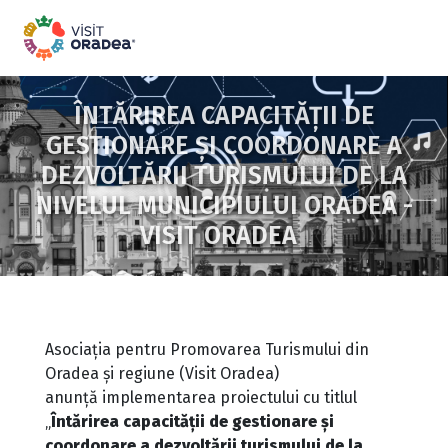
ÎNTĂRIREA CAPACITĂȚII DE
GESTIONARE ȘI COORDONARE A
DEZVOLTĂRII TURISMULUI DE LA
NIVELUL MUNICIPIULUI ORADEA -
VISIT ORADEA
Asociația pentru Promovarea Turismului din
Oradea și regiune (Visit Oradea)
anunță implementarea proiectului cu titlul
„
Întărirea capacității de gestionare și
coordonare a dezvoltării turismului de la