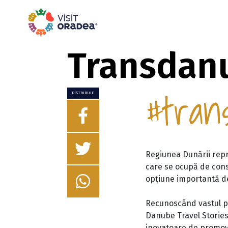
Transdanu
#tran
DISTRIBUIE
Regiunea Dunării repre
care se ocupă de conse
opțiune importantă de
Recunoscând vastul pat
Danube Travel Stories
inovatoare de promova