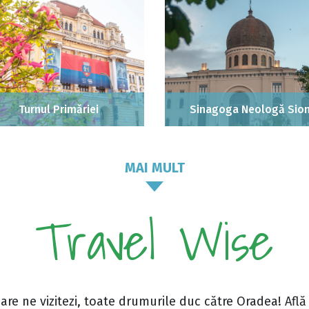
Turnul Primăriei
Sinagoga Neologă Sio
MAI MULT
Travel Wise
care ne vizitezi, toate drumurile duc către Oradea! Află