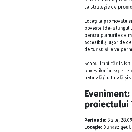
ca strategie de promo
Locațiile promovate si
poveste (de-a lungul 
pentru planurile de mo
accesibil și ușor de d
de turiști și le va pe
Scopul implicării Visi
poveștilor în experien
naturală/culturală și
Eveniment: 
proiectului
Perioada
: 3 zile, 28.
Locație
: Dunasziget U