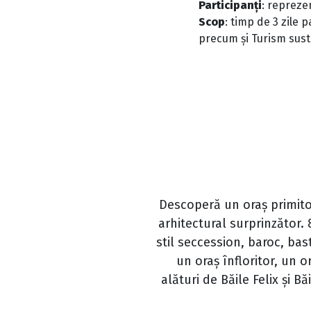
Participanți
: repreze
Scop
: timp de 3 zile 
precum și Turism sust
Descoperă un oraș primitor
arhitectural surprinzător. 
stil seccession, baroc, ba
un oraș înfloritor, un o
alături de Băile Felix și B