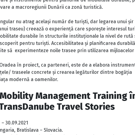
vare a macroregiunii Dunării ca zonă turistică.
ngular nu atrag același număr de turiști, dar legarea unui șir d
unui traseu) creează o experiență care sporește interesul tur
bilitate durabile în structurile instituționale la nivel de rută
escoperit pentru turiști. Accesibilitatea și planificarea durab
rmite să experimenteze noile trasee prin utilizarea mijloacelor
t Oradea în proiect, ca parteneri, este de a elabora instrument
țele/ traseele concrete și crearea legăturilor dintre bogăția
 viața modernă a oamenilor.
Mobility Management Training î
 TransDanube Travel Stories
09 – 30.09.2021
ngaria, Bratislava – Slovacia.