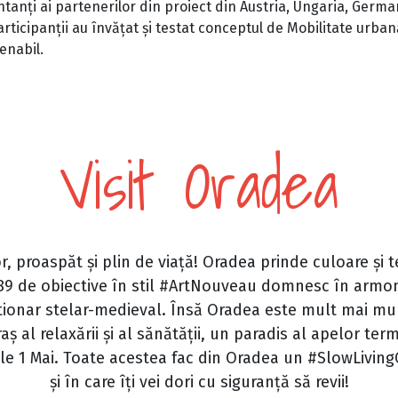
ntanți ai partenerilor din proiect din Austria, Ungaria, German
participanții au învățat și testat conceptul de Mobilitate urba
enabil.
Visit Oradea
, proaspăt și plin de viață! Oradea prinde culoare și 
89 de obiective în stil #ArtNouveau domnesc în armonie
stionar stelar-medieval. Însă Oradea este mult mai m
raș al relaxării și al sănătății, un paradis al apelor te
ăile 1 Mai. Toate acestea fac din Oradea un #SlowLivingC
și în care îți vei dori cu siguranță să revii!