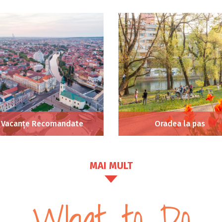
Vacanțe Recomandate
Oradea la pas
MAI MULT
What to Do