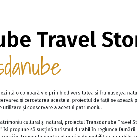
be Travel Sto
sdanube
zintă o comoară vie prin biodiversitatea și frumusețea naturii
rvarea și cercetarea acesteia, proiectul de față se axează pe
 utilizare și conservare a acestui patrimoniu.
rimoniu cultural și natural, proiectul Transdanube Travel Sto
” își propune să susțină turismul durabil în regiunea Dunăr
re și instrumente pentru planurile de mobilitate durabile,