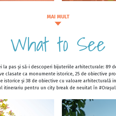
MAI MULT
What to See
 la pas și să-i descoperi bijuteriile arhitecturale: 89 
ve clasate ca monumente istorice, 25 de obiective pr
istorice și 38 de obiective cu valoare arhitecturală in
ul itinerariu pentru un city break de neuitat în #Orașu