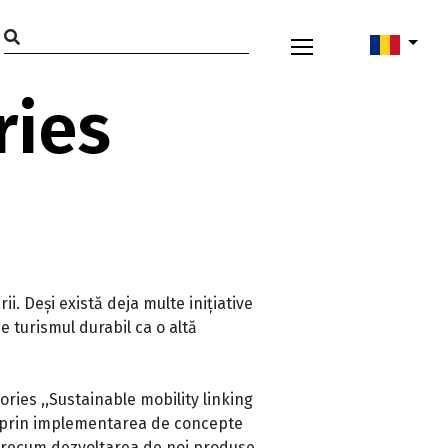
ries
. Deși există deja multe inițiative
 turismul durabil ca o altă
ries ,,Sustainable mobility linking
ii prin implementarea de concepte
 precum dezvoltarea de noi produse