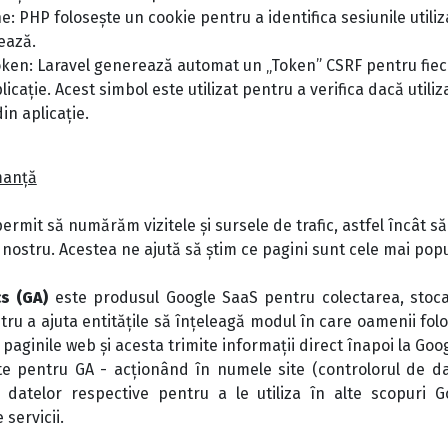
: PHP folosește un cookie pentru a identifica sesiunile utiliza
ează.
ken: Laravel generează automat un „Token” CSRF pentru fiecar
icație. Acest simbol este utilizat pentru a verifica dacă utiliz
din aplicație.
manță
ermit să numărăm vizitele și sursele de trafic, astfel încât 
 nostru. Acestea ne ajută să știm ce pagini sunt cele mai po
s (GA)
este produsul Google SaaS pentru colectarea, stocar
ntru a ajuta entitățile să înțeleagă modul în care oamenii fol
 paginile web și acesta trimite informații direct înapoi la Go
e pentru GA - acționând în numele site (controlorul de da
 datelor respective pentru a le utiliza în alte scopuri G
 servicii.