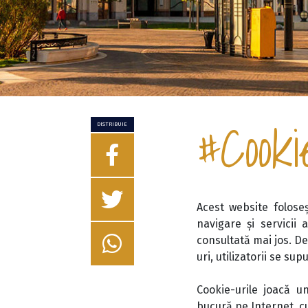
#Cooki
DISTRIBUIE
Acest website foloseș
navigare și servicii 
consultată mai jos. De
uri, utilizatorii se sup
Cookie-urile joacă un
bucură pe Internet, cu