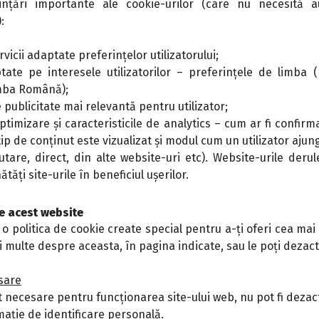
țări importante ale cookie-urilor (care nu necesită aut
:
rvicii adaptate preferințelor utilizatorului;
ate pe interesele utilizatorilor – preferințele de limba (
imba Română);
 publicitate mai relevantă pentru utilizator;
timizare și caracteristicile de analytics – cum ar fi confirm
tip de conținut este vizualizat și modul cum un utilizator aju
are, direct, din alte website-uri etc). Website-urile derule
ăți site-urile în beneficiul ușerilor.
pe acest website
 o politica de cookie create special pentru a-ți oferi cea ma
i multe despre aceasta, în pagina indicate, sau le poți dezacti
esare
 necesare pentru funcționarea site-ului web, nu pot fi dezact
mație de identificare personală.