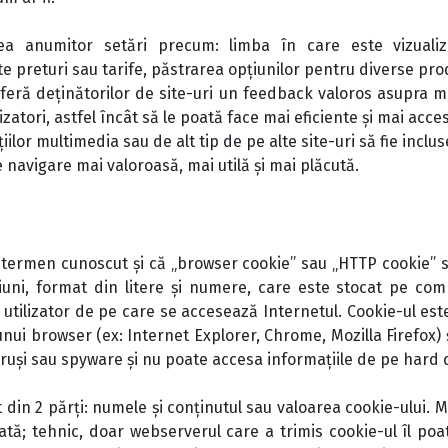
ea anumitor setări precum: limba în care este vizuali
 preturi sau tarife, păstrarea opțiunilor pentru diverse produ
feră deținătorilor de site-uri un feedback valoros asupra mo
lizatori, astfel încât să le poată face mai eficiente și mai acces
iilor multimedia sau de alt tip de pe alte site-uri să fie incl
 navigare mai valoroasă, mai utilă și mai plăcută.
(termen cunoscut și că „browser cookie” sau „HTTP cookie” sa
iuni, format din litere și numere, care este stocat pe com
utilizator de pe care se accesează Internetul. Cookie-ul este
nui browser (ex: Internet Explorer, Chrome, Mozilla Firefox) 
uși sau spyware și nu poate accesa informațiile de pe hard dri
din 2 părți: numele și conținutul sau valoarea cookie-ului. M
tă; tehnic, doar webserverul care a trimis cookie-ul îl po