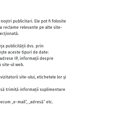
ștri publicitari. Ele pot fi folosite
ta reclame relevante pe alte site-
recționată.
a publicității dvs. prin
ște aceste tipuri de date:
 adrese IP, informații despre
 site-ul web.
itatorii site-ului, etichetele lor și
l să trimită informații suplimentare
ecum „e-mail”, „adresă” etc.