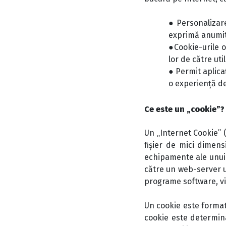
●Personalizar
exprimă anumite
●Cookie-urile o
lor de către uti
● Permit aplicaț
o experiență de
Ce este un „cookie”?
Un „Internet Cookie” 
fișier de mici dimens
echipamente ale unui 
către un web-server u
programe software, vir
Un cookie este format 
cookie este determina