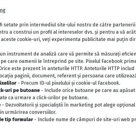
ing
i setate prin intermediul site-ului nostru de către partenerii no
ru a construi un profil al intereselor dvs. și pentru a vă ară
 aceste cookie-uri, veți experimenta publicitate mai puțin di
un instrument de analiză care vă permite să măsurați eficienț
 pe care oamenii le întreprind pe site. Pixelul Facebook prime
Orice este prezent în anteturile HTTP. Anteturile HTTP includ
ocația paginii, document, referent și persoana care utilizează
ixelilor
- Precum ID-ul pixelului și cookie-ul Facebook.
ck-uri pe butoane
- Include orice butoane pe care au apăsat viz
tate ca urmare a click-urilor pe butoane.
e
- Dezvoltatorii și specialiștii în marketing pot alege opționa
in urmărirea conversiilor.
e tip formular
- Include nume de câmpuri de site-uri web pr