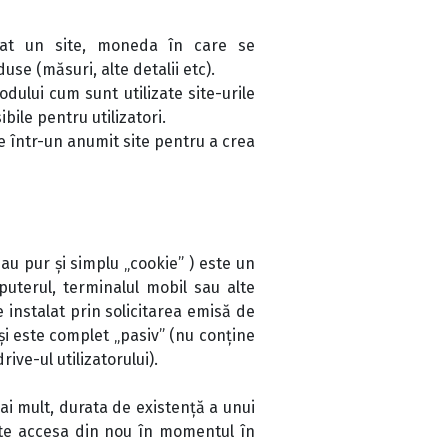
zat un site, moneda în care se
se (măsuri, alte detalii etc).
dului cum sunt utilizate site-urile
ibile pentru utilizatori.
use într-un anumit site pentru a crea
u pur și simplu „cookie” ) este un
puterul, terminalul mobil sau alte
 instalat prin solicitarea emisă de
și este complet „pasiv” (nu conține
ve-ul utilizatorului).
ai mult, durata de existență a unui
ate accesa din nou în momentul în