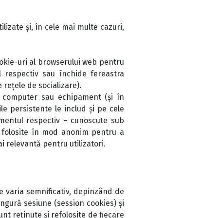
lizate și, în cele mai multe cazuri,
okie-uri al browserului web pentru
 respectiv sau închide fereastra
rețele de socializare).
i computer sau echipament (și în
e persistente le includ și pe cele
momentul respectiv – cunoscute sub
fi folosite în mod anonim pentru a
ai relevantă pentru utilizatori.
e varia semnificativ, depinzând de
ingură sesiune (session cookies) și
nt reținute și refolosite de fiecare