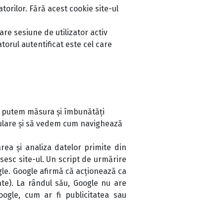
torilor. Fără acest cookie site-ul
e sesiune de utilizator activ
atorul autentificat este cel care
să putem măsura și îmbunătăți
pulare și să vedem cum navighează
ea și analiza datelor primite din
osesc site-ul. Un script de urmărire
ogle. Google afirmă că acționează ca
te). La rândul său, Google nu are
oogle, cum ar fi publicitatea sau