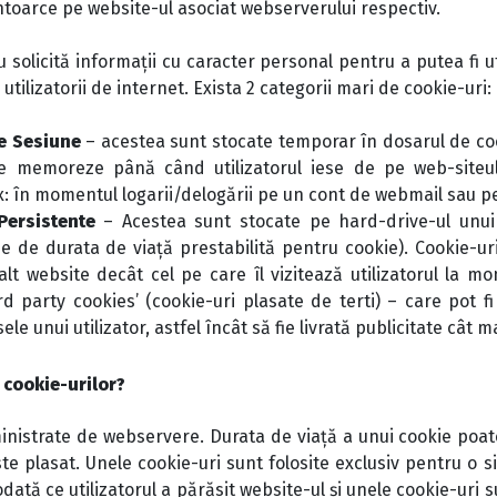
întoarce pe website-ul asociat webserverului respectiv.
u solicită informații cu caracter personal pentru a putea fi uti
utilizatorii de internet. Exista 2 categorii mari de cookie-uri:
e Sesiune
– acestea sunt stocate temporar în dosarul de co
e memoreze până când utilizatorul iese de pe web-siteul
x: în momentul logarii/delogării pe un cont de webmail sau pe 
 Persistente
– Acestea sunt stocate pe hard-drive-ul unu
 de durata de viață prestabilită pentru cookie). Cookie-uril
alt website decât cel pe care îl vizitează utilizatorul la 
rd party cookies’ (cookie-uri plasate de terti) – care pot 
e unui utilizator, astfel încât să fie livrată publicitate cât m
 cookie-urilor?
inistrate de webservere. Durata de viață a unui cookie poat
te plasat. Unele cookie-uri sunt folosite exclusiv pentru o s
dată ce utilizatorul a părăsit website-ul și unele cookie-uri su