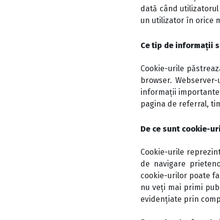
dată când utilizatorul
un utilizator în orice
Ce tip de informații 
Cookie-urile păstreaz
browser. Webserver-u
informații importante
pagina de referral, ti
De ce sunt cookie-ur
Cookie-urile reprezint
de navigare prietenoa
cookie-urilor poate f
nu veți mai primi publ
evidențiate prin com