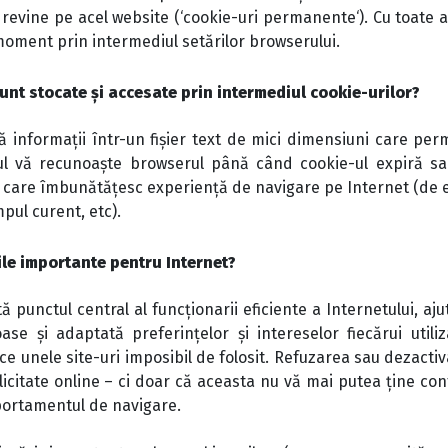
 revine pe acel website (‘cookie-uri permanente‘). Cu toate a
 moment prin intermediul setărilor browserului.
sunt stocate și accesate prin intermediul cookie-urilor?
ă informații într-un fișier text de mici dimensiuni care pe
l vă recunoaște browserul până când cookie-ul expiră sau
 care îmbunătățesc experiență de navigare pe Internet (de exe
mpul curent, etc).
ile importante pentru Internet?
ă punctul central al funcționarii eficiente a Internetului, a
se și adaptată preferințelor și intereselor fiecărui utili
ace unele site-uri imposibil de folosit. Refuzarea sau dezact
icitate online – ci doar că aceasta nu vă mai putea ține cont
portamentul de navigare.