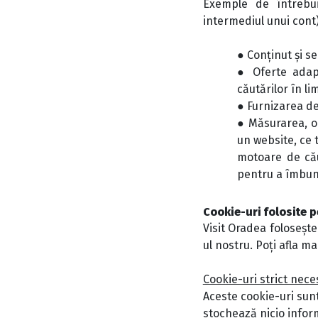
Exemple de întrebuin
intermediul unui cont)
● Conținut și se
● Oferte adapt
căutărilor în l
● Furnizarea de
● Măsurarea, op
un website, ce 
motoare de căut
pentru a îmbunăt
Cookie-uri folosite 
Visit Oradea folosește
ul nostru. Poți afla ma
Cookie-uri strict nec
Aceste cookie-uri sunt
stochează nicio infor