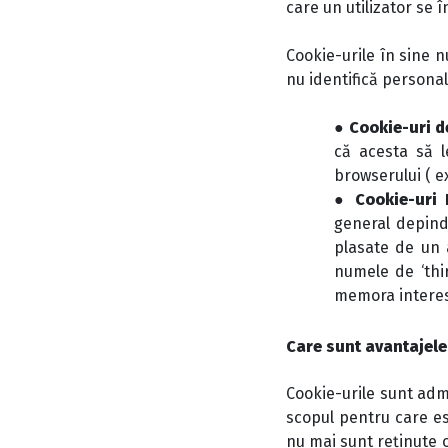
care un utilizator se 
Cookie-urile în sine n
nu identifică personal 
●
Cookie-uri d
că acesta să l
browserului ( e
●
Cookie-uri
general depinde
plasate de un 
numele de ‘thi
memora interesel
Care sunt avantajele
Cookie-urile sunt adm
scopul pentru care es
nu mai sunt reținute o