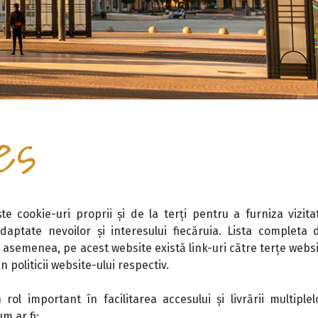
es
te cookie-uri proprii și de la terți pentru a furniza vizi
adaptate nevoilor și interesului fiecăruia. Lista completa 
 asemenea, pe acest website există link-uri către terțe websi
un politicii website-ului respectiv.
 rol important în facilitarea accesului și livrării multiplel
m ar fi: