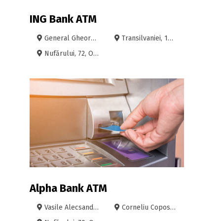
ING Bank ATM
General Gheorghe Magheru, 10, Parter, Oradea
Transilvaniei, 10, Bloc K1, Oradea
Nufărului, 72, Oradea
Alpha Bank ATM
Vasile Alecsandri, 2, Oradea
Corneliu Coposu, 2, Oradea