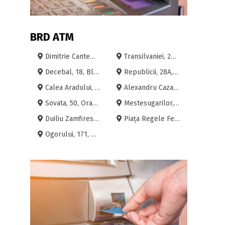
BRD ATM
Dimitrie Cantemir, 2, Bloc A1, Etaj P, Oradea
Transilvaniei, 20, Oradea
Decebal, 18, Bloc D103, Etaj P, Oradea
Republicii, 28A, Etaj P, Oradea
Calea Aradului, 62, Oradea
Alexandru Cazaban, 42, Oradea
Sovata, 50, Oradea
Mestesugarilor, 73, Bloc AN124, Etaj P, Oradea
Duiliu Zamfirescu, 3, Oradea
Piața Regele Ferdinand I, 4, Oradea
Ogorului, 171, Oradea