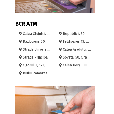
BCR ATM
Calea Clujului, 174, Oradea
Republicii, 30, Oradea
Războieni, 60, Oradea
Feldioarei, 13, Oradea
Strada Universității, 1, Oradea
Calea Aradului, 62, Carrefour, Oradea
Strada Principală, 392, Sîntandrei, Oradea
Sovata, 50, Oradea
Ogorului, 171, Oradea
Calea Borșului, 6, Oradea
Duiliu Zamfirescu, 3, Oradea