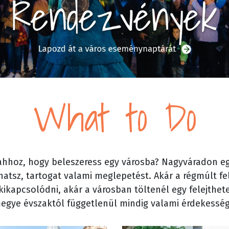
What to Do
ahhoz, hogy beleszeress egy városba? Nagyváradon egy
atsz, tartogat valami meglepetést. Akár a régmúlt fe
ikapcsolódni, akár a városban töltenél egy felejthet
egye évszaktól függetlenül mindig valami érdekesség