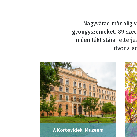
Nagyvárad már alig vá
gyöngyszemeket: 89 szece
műemléklistára felterjes
útvonalad
A Körösvidéki Múzeum