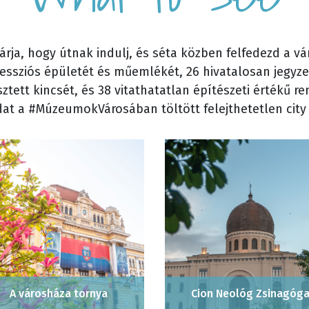
rja, hogy útnak indulj, és séta közben felfedezd a vár
ssziós épületét és műemlékét, 26 hivatalosan jegyz
ztett kincsét, és 38 vitathatatlan építészeti értékű 
at a #MúzeumokVárosában töltött felejthetetlen city
A városháza tornya
Cion Neológ Zsinagóg