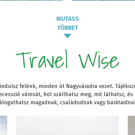
MUTASS
TÖBBET
Travel Wise
 indulsz felénk, minden út Nagyváradra vezet. Tájékoz
cesszió városát, hol szállhatsz meg, mit láthatsz, é
álogathatsz magadnak, családodnak vagy barátaidna