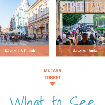
Kávézók & Pubok
Gasztronómia
MUTASS
TÖBBET
What to See