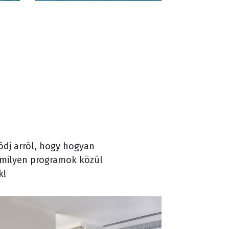
ódj arról, hogy hogyan
s milyen programok közül
k!