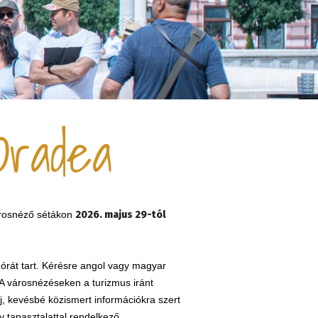
Oradea
városnéző sétákon
2026. majus 29-tól
 órát tart. Kérésre angol vagy magyar
A városnézéseken a turizmus iránt
j, kevésbé közismert információkra szert
gy tapasztalattal rendelkező