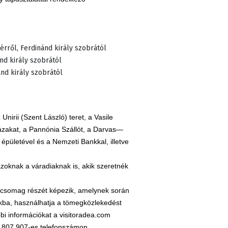
térről, Ferdinánd király szobrától
nd király szobrától
ánd király szobrától
 Unirii (Szent László) teret, a Vasile
házakat, a Pannónia Szállót, a Darvas—
épületével és a Nemzeti Bankkal, illetve
azoknak a váradiaknak is, akik szeretnék
somag részét képezik, amelynek során
okba, használhatja a tömegközlekedést
 információkat a visitoradea.com
59 807 907-es telefonszámon.