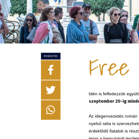
Free 
MEGOSZTÁS
Idén is felfedezzük együt
szeptember 20-ig minde
Az idegenvezetés román n
nyelvű séta is szervezhet
érdeklődő fiatalok is ré
tenni a bemutatott épülete