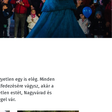
etlen egy is elég. Minden
lfedezésére vágysz, akár a
etlen estét, Nagyvárad és
gel vár.