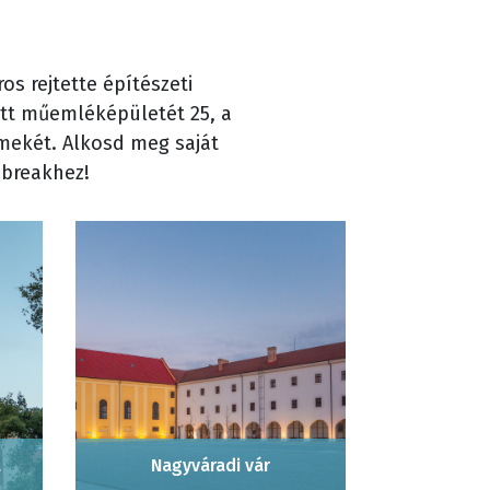
os rejtette építészeti
ett műemléképületét 25, a
remekét. Alkosd meg saját
 breakhez!
a
Nagyváradi vár