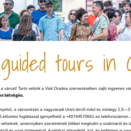
guided tours in 
t a várost! Tarts velünk a Visit Oradea szervezésében zajló ingyenes 
n hétvégén.
yelvű, a városnézés a nagyváradi Unirii térről indul és mintegy 2,5—3
ő,el
ő
zetes fogl
á
lassal igenyelhet
ő
a +40744570661-es telefonsz
á
mon. 
szt vehetnek, amennyiben szeretnének többet megtudni a szakmáról és ú
kről és azok történetéről. A sétákat akkreditált, kül- és beltérben is na