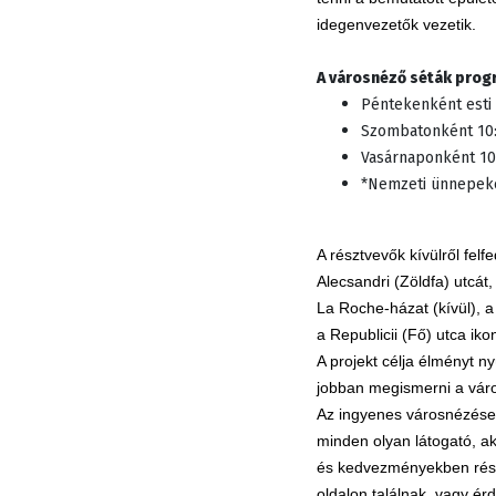
idegenvezetők vezetik.
A városnéző séták prog
Péntekenként esti 
Szombatonként 10:30
Vasárnaponként 10:3
*Nemzeti
ü
nnepeke
A résztvevők kívülről felfe
Alecsandri (Zöldfa) utcát
La Roche-házat (kívül), a
a Republicii (Fő) utca iko
A projekt célja élményt n
jobban megismerni a váro
Az ingyenes városnézések
minden olyan látogató, a
és kedvezményekben rész
oldalon találnak, vagy é