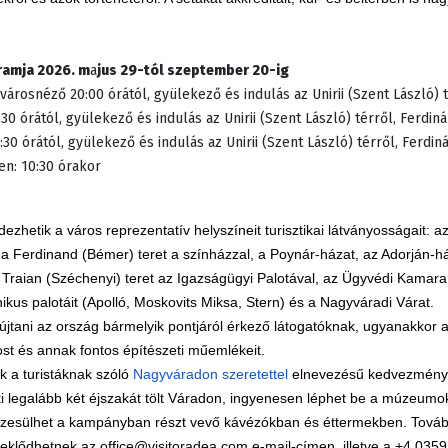
ramja 2026. m
a
jus 29-tól szeptember 20-ig
v
á
rosn
é
z
ő
20:00 órától, gyülekező és indulás az Unirii (Szent László) 
 órától, gyülekező és indulás az Unirii (Szent László) térről, Ferdiná
0 órától, gyülekező és indulás az Unirii (Szent László) térről, Ferdin
n: 10:30
ó
rakor
dezhetik a város reprezentatív helyszíneit turisztikai látványosságait: az
, a Ferdinand (Bémer) teret a színházzal, a Poynár-házat, az Adorján-
 Traian (Széchenyi) teret az Igazságügyi Palotával, az Ügyvédi Kamara 
nikus palotáit (Apolló, Moskovits Miksa, Stern) és a Nagyváradi Várat.
yújtani az ország bármelyik pontjáról érkező látogatóknak, ugyanakkor 
st és annak fontos építészeti műemlékeit.
 a turistáknak szóló
Nagyváradon szeretettel
elnevezésű kedvezményc
ki legalább két éjszakát tölt Váradon, ingyenesen léphet be a múzeum
esülhet a kampányban részt vevő kávézókban és éttermekben. További
rdeklődhetnek az office@visitoradea.com e-mail-címen, illetve a +4 03